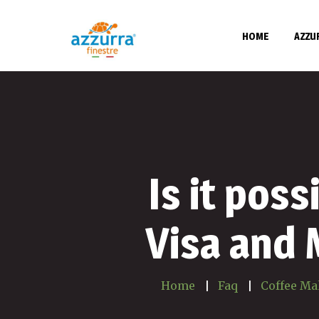
HOME
AZZU
Politica per l
Is it poss
Visa and
Home
Faq
Coffee Ma