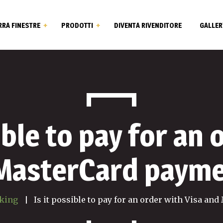
RRA FINESTRE
PRODOTTI
DIVENTA RIVENDITORE
GALLER
a Qualità
Infisso Azzera Rumore
Zendow 70
Zendow 70 Termic
ible to pay for an
Elegant
 MasterCard payme
Thermo Fibra 85
Open Max – Sistema
Apertura
king
Is it possible to pay for an order with Visa a
Persiane in Alluminio