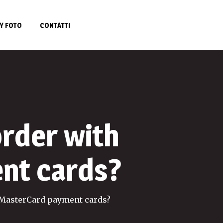
Y FOTO
CONTATTI
 order with
nt cards?
nd MasterCard payment cards?