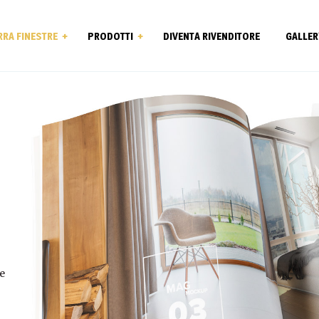
RRA FINESTRE
PRODOTTI
DIVENTA RIVENDITORE
GALLER
a Qualità
Infisso Azzera Rumore
Zendow 70
Zendow 70 Termic
Elegant
Thermo Fibra 85
Open Max – Sistema
Apertura
e
Persiane in Alluminio