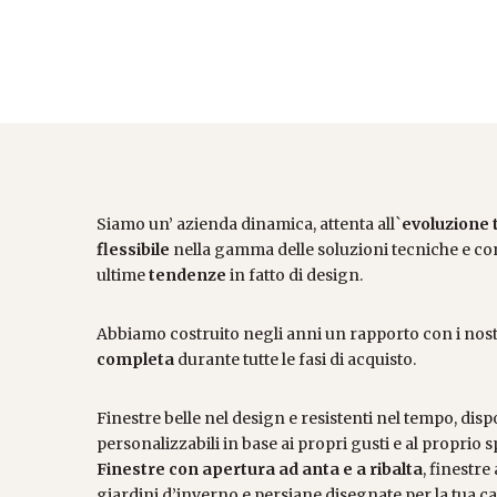
Siamo un’ azienda dinamica, attenta all`
evoluzione 
flessibile
nella gamma delle soluzioni tecniche e con
ultime
tendenze
in fatto di design.
Abbiamo costruito negli anni un rapporto con i nost
completa
durante tutte le fasi di acquisto.
Finestre belle nel design e resistenti nel tempo, dispo
personalizzabili in base ai propri gusti e al proprio s
Finestre con apertura ad anta e a ribalta
, finestre
giardini d’inverno e persiane disegnate per la tua cas